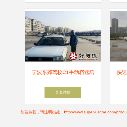
宁波东郊驾校C1手动档速培
快速
学车 3000元学费，全天候练
考“
查看详情
车无忧
如若转载，请注明出处：http://www.supeixueche.com/produc