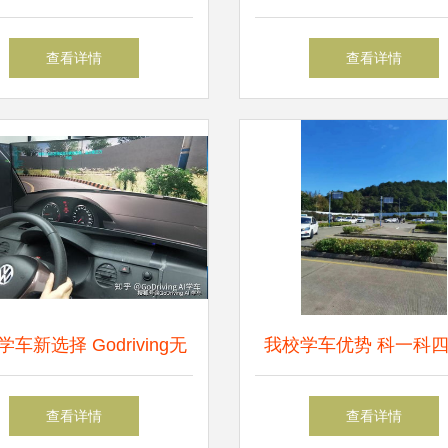
速华驾校做到了
4000元，轻松实现驾
查看详情
查看详情
车新选择 Godriving无
我校学车优势 科一科
驾培与速培学车体验指南
通过，一对一速培高效
查看详情
查看详情