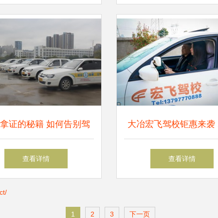
拿证的秘籍 如何告别驾
大冶宏飞驾校钜惠来袭 2
马拉松”，实现高效“速培学
元学车直通，再加5960
查看详情
查看详情
车”
随心选
t/
1
2
3
下一页