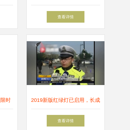
驶梦
行“计时收费”与“速培”新模式
查看详情
四限时
2019新版红绿灯已启用，长成
稳过
这样！正在学车的、已拿证上
查看详情