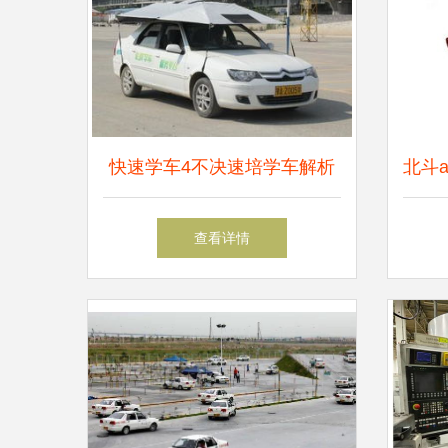
快速学车4不决速培学车解析
北斗a
子狗
查看详情
速雷