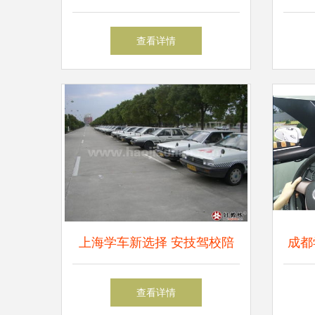
位置的三个诀窍
查看详情
上海学车新选择 安技驾校陪
成都学
驾回炉班，学费仅900元
人
查看详情