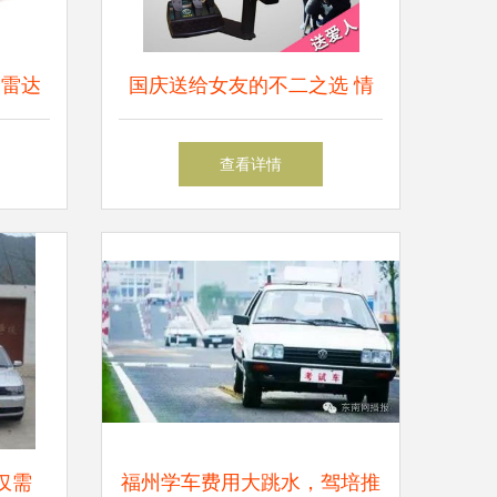
全雷达
国庆送给女友的不二之选 情
评
侣版模拟驾驶器——速培学车
查看详情
仅需
福州学车费用大跳水，驾培推