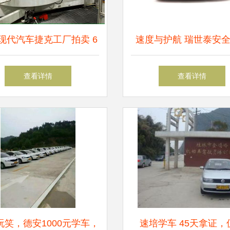
现代汽车捷克工厂拍卖 6
速度与护航 瑞世泰安
动变速箱装置助力速培学
预警仪驾考实用测
查看详情
查看详情
车行业发展
玩笑，德安1000元学车，
速培学车 45天拿证，