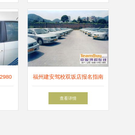
路的速看！
980
福州建安驾校双坂店报名指南
元豪礼
速培学车，高效便捷
查看详情