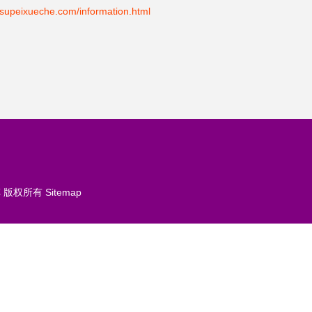
xueche.com/information.html
车
版权所有
Sitemap