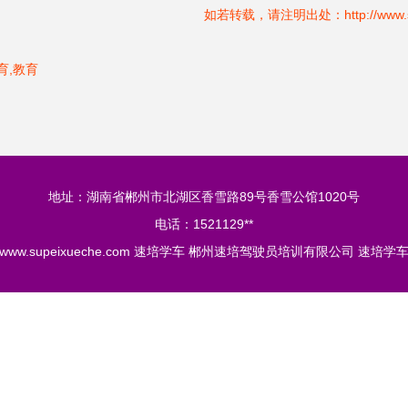
如若转载，请注明出处：http://www.supei
育,教育
地址：湖南省郴州市北湖区香雪路89号香雪公馆1020号
电话：1521129**
www.supeixueche.com
速培学车
郴州速培驾驶员培训有限公司
速培学